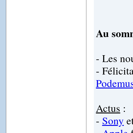
Au som
- Les no
- Félicit
Podemu
Actus
:
-
Sony
e
-
Apple
f