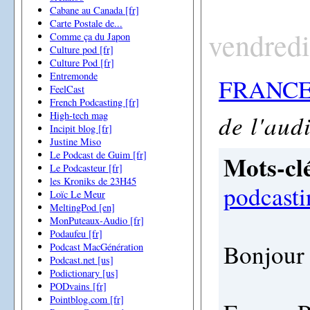
Cabane au Canada [fr]
Carte Postale de...
vendredi
Comme ça du Japon
Culture pod [fr]
Culture Pod [fr]
Entremonde
FRANCE
FeelCast
French Podcasting [fr]
de l'aud
High-tech mag
Incipit blog [fr]
Justine Miso
Le Podcast de Guim [fr]
Mots-clé
Le Podcasteur [fr]
les Kroniks de 23H45
podcasti
Loïc Le Meur
MeltingPod [en]
MonPuteaux-Audio [fr]
Podaufeu [fr]
Bonjour 
Podcast MacGénération
Podcast.net [us]
Podictionary [us]
PODvains [fr]
Pointblog.com [fr]