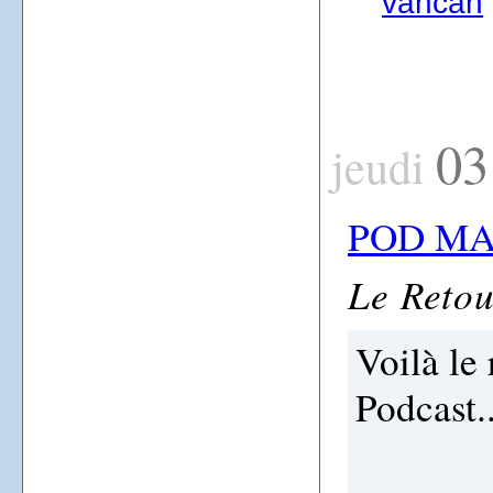
vancan
03
jeudi
POD MA
Le Retour
Voilà le
Podcast..