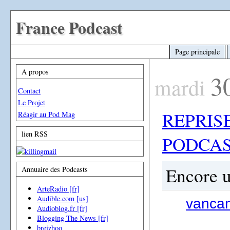
France Podcast
Page principale
A propos
3
mardi
Contact
Le Projet
REPRIS
Réagir au Pod Mag
lien RSS
PODCA
Encore u
Annuaire des Podcasts
ArteRadio [fr]
Audible.com [us]
vanca
Audioblog.fr [fr]
Blogging The News [fr]
breizhoo