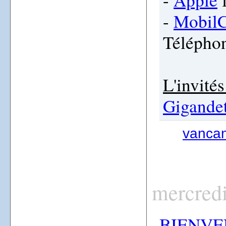
-
MobilC
Télépho
L'invité
Gigande
vanca
mercred
BIENVE