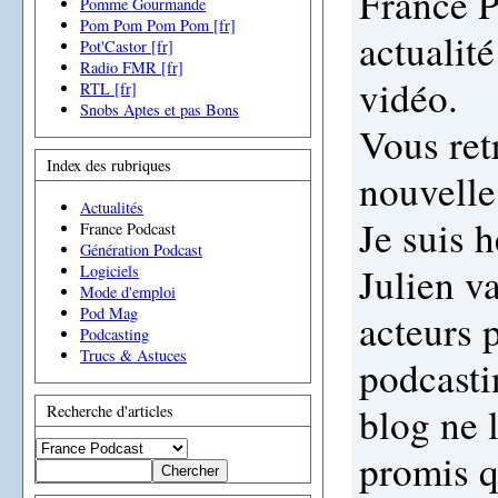
France P
Pomme Gourmande
Pom Pom Pom Pom [fr]
actualité
Pot'Castor [fr]
Radio FMR [fr]
vidéo.
RTL [fr]
Snobs Aptes et pas Bons
Vous ret
Index des rubriques
nouvelle 
Actualités
Je suis 
France Podcast
Génération Podcast
Julien v
Logiciels
Mode d'emploi
Pod Mag
acteurs 
Podcasting
Trucs & Astuces
podcasti
blog ne l
Recherche d'articles
promis q