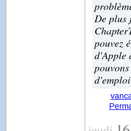
problème
De plus 
ChapterT
pouvez é
d'Apple 
pouvons
d'emploi
vanc
Permal
16
jeudi