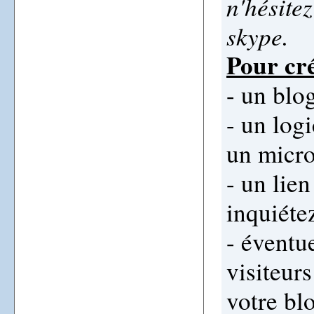
n'hésite
skype.
Pour cré
- un blo
- un logi
un micr
- un lie
inquiéte
- éventu
visiteur
votre blo