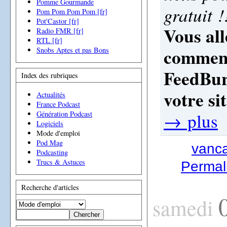
Pomme Gourmande
gratuit !
Pom Pom Pom Pom [fr]
Pot'Castor [fr]
Vous all
Radio FMR [fr]
RTL [fr]
comment
Snobs Aptes et pas Bons
FeedBur
Index des rubriques
votre sit
Actualités
France Podcast
→ plus
Génération Podcast
Logiciels
Mode d'emploi
Pod Mag
vanc
Podcasting
Trucs & Astuces
Permali
Recherche d'articles
samedi