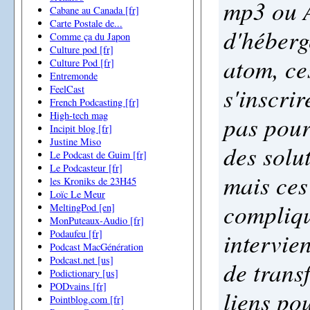
mp3 ou A
Cabane au Canada [fr]
Carte Postale de...
d'héberg
Comme ça du Japon
Culture pod [fr]
atom, ce
Culture Pod [fr]
Entremonde
s'inscri
FeelCast
French Podcasting [fr]
High-tech mag
pas pour 
Incipit blog [fr]
Justine Miso
des solu
Le Podcast de Guim [fr]
Le Podcasteur [fr]
mais ces
les Kroniks de 23H45
Loïc Le Meur
compliqu
MeltingPod [en]
MonPuteaux-Audio [fr]
intervie
Podaufeu [fr]
Podcast MacGénération
Podcast.net [us]
de trans
Podictionary [us]
PODvains [fr]
liens po
Pointblog.com [fr]