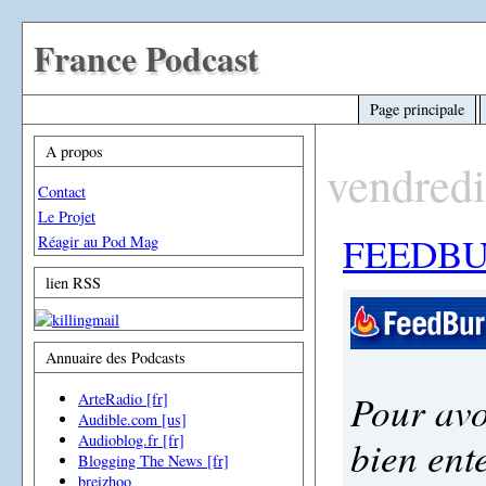
France Podcast
Page principale
A propos
vendredi
Contact
Le Projet
FEEDBU
Réagir au Pod Mag
lien RSS
Annuaire des Podcasts
Pour avo
ArteRadio [fr]
Audible.com [us]
Audioblog.fr [fr]
bien ent
Blogging The News [fr]
breizhoo