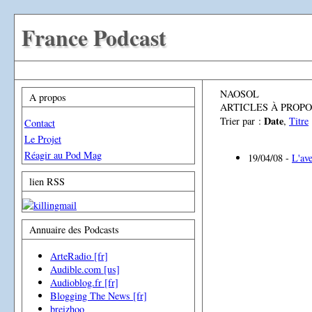
France Podcast
NAOSOL
A propos
ARTICLES À PROPO
Date
Trier par :
,
Titre
Contact
Le Projet
Réagir au Pod Mag
19/04/08 -
L'av
lien RSS
Annuaire des Podcasts
ArteRadio [fr]
Audible.com [us]
Audioblog.fr [fr]
Blogging The News [fr]
breizhoo