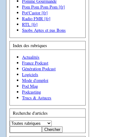
Pomme Gourmande
Pom Pom Pom Pom [fr]
Pot'Castor [fr]
Radio FMR [fr]
RTL [fr]
Snobs Aptes et pas Bons
Index des rubriques
Actualités
France Podcast
Génération Podcast
Logiciels
Mode d'emploi
Pod Mag
Podcasting
Trucs & Astuces
Recherche d'articles