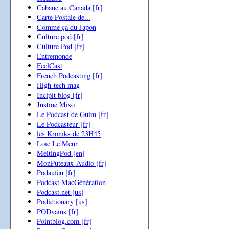
Cabane au Canada [fr]
Carte Postale de...
Comme ça du Japon
Culture pod [fr]
Culture Pod [fr]
Entremonde
FeelCast
French Podcasting [fr]
High-tech mag
Incipit blog [fr]
Justine Miso
Le Podcast de Guim [fr]
Le Podcasteur [fr]
les Kroniks de 23H45
Loïc Le Meur
MeltingPod [en]
MonPuteaux-Audio [fr]
Podaufeu [fr]
Podcast MacGénération
Podcast.net [us]
Podictionary [us]
PODvains [fr]
Pointblog.com [fr]