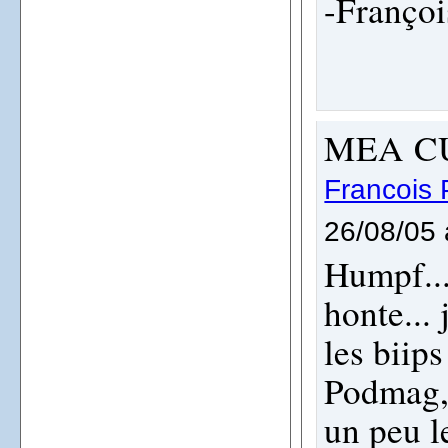
-Françoi
MEA C
Francoi
26/08/05 
Humpf...
honte...
les biips
Podmag, 
un peu l