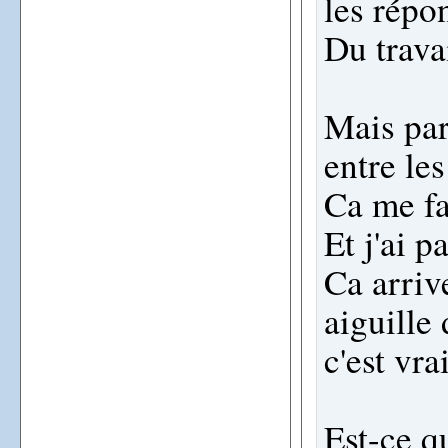
les répon
Du trava
Mais par
entre le
Ca me fai
Et j'ai 
Ca arriv
aiguille
c'est vr
Est-ce q