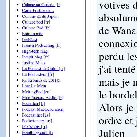
votives d
Cabane au Canada [fr]
Carte Postale de...
absolum
Comme ça du Japon
Culture pod [fr]
de Wanad
Culture Pod [fr]
Entremonde
connexio
FeelCast
French Podcasting [fr]
High-tech mag
perdu le
Incipit blog [fr]
Justine Miso
j'ai ten
Le Podcast de Guim [fr]
Le Podcasteur [fr]
mais je n
les Kroniks de 23H45
Loïc Le Meur
le borde
MeltingPod [en]
MonPuteaux-Audio [fr]
Alors je
Podaufeu [fr]
Podcast MacGénération
Podcast.net [us]
ordre et 
Podictionary [us]
PODvains [fr]
Julien
Pointblog.com [fr]