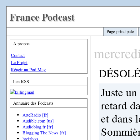
France Podcast
Page principale
A propos
mercred
Contact
Le Projet
DÉSOLÉ
Réagir au Pod Mag
lien RSS
Juste un
retard da
Annuaire des Podcasts
et dans l
ArteRadio [fr]
Audible.com [us]
Audioblog.fr [fr]
Sommière
Blogging The News [fr]
breizhoo