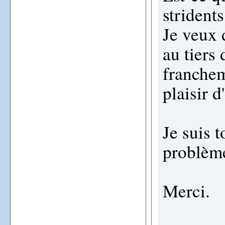
strident
Je veux d
au tiers
franchem
plaisir d
Je suis t
problème
Merci.