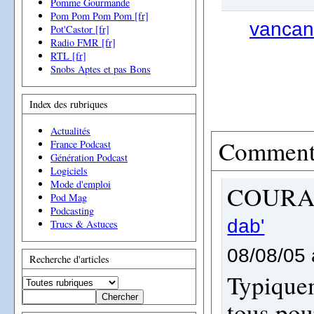
Pomme Gourmande
Pom Pom Pom Pom [fr]
vancan
Pot'Castor [fr]
Radio FMR [fr]
RTL [fr]
Snobs Aptes et pas Bons
Index des rubriques
Actualités
Comment
France Podcast
Génération Podcast
Logiciels
Mode d'emploi
COURA
Pod Mag
Podcasting
dab'
Trucs & Astuces
08/08/05 
Recherche d'articles
Typiquem
tous pour