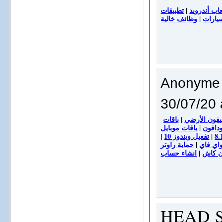
|
عاب أندرويد
وظائف خالية
|
يارات
Anonyme
30/07/20 
|
يفون الأرضي
باقات موبايل
|
ودافون
|
تفعيل ويندوز 10
|
|
واي فاي
|
ن كاش
HEAD 