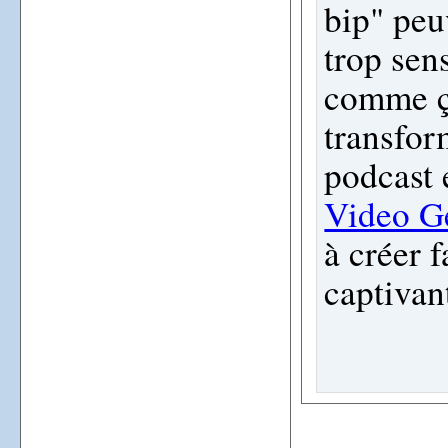
bip" peuv
trop sen
comme ça
transfor
podcast 
Video G
à créer 
captivan